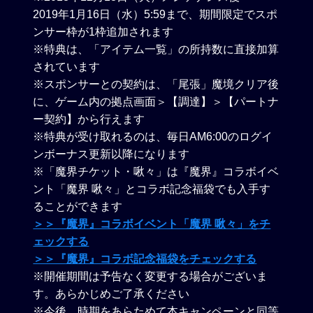
2019年1月16日（水）5:59まで、期間限定でスポ
ンサー枠が1枠追加されます
※特典は、「アイテム一覧」の所持数に直接加算
されています
※スポンサーとの契約は、「尾張」魔境クリア後
に、ゲーム内の拠点画面＞【調達】＞【パートナ
ー契約】から行えます
※特典が受け取れるのは、毎日AM6:00のログイ
ンボーナス更新以降になります
※「魔界チケット・啾々」は『魔界』コラボイベ
ント「魔界 啾々」とコラボ記念福袋でも入手す
ることができます
＞＞『魔界』コラボイベント「魔界 啾々」をチ
ェックする
＞＞『魔界』コラボ記念福袋をチェックする
※開催期間は予告なく変更する場合がございま
す。あらかじめご了承ください
※今後、時期をあらためて本キャンペーンと同等