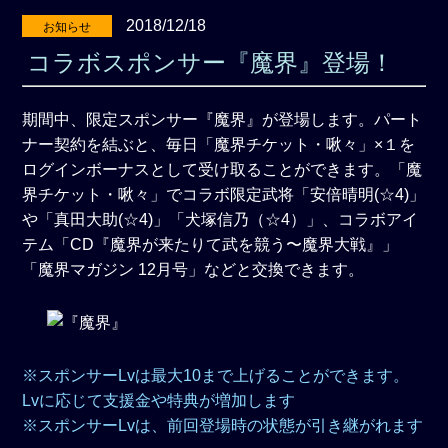
2018/12/18
お知らせ
コラボスポンサー『魔界』登場！
期間中、限定スポンサー『魔界』が登場します。パート
ナー契約を結ぶと、毎日「魔界チケット・啾々」×１を
ログインボーナスとして受け取ることができます。「魔
界チケット・啾々」でコラボ限定武将「安倍晴明(☆4)」
や「真田大助(☆4)」「犬塚信乃（☆4）」、コラボアイ
テム「CD『魔界が来たりて武を競う〜魔界大戦』」
「魔界マガジン 12月号」などと交換できます。
※スポンサーLvは最大10まで上げることができます。
Lvに応じて支援金や特典が増加します
※スポンサーLvは、前回登場時の状態が引き継がれます