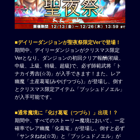
■デイリーダンジョンが聖夜祭限定Verで登場！
期間中、デイリーダンジョンがクリスマス限定
Verとなり、ダンジョンの初回クリア報酬(初級、
中級、上級、特級、超級)で、必ず師範武将「ト
ナカイ秀吉(☆3)」が入手できます！また、レア
幽魔「土産葛篭(みやげつづら)」が登場し、倒す
とクリスマス限定アイテム「ブッシュドノエル」
が入手可能です。
■通常魔境に「化け葛篭（つづら）」出現！？
期間中、すべてのストーリー魔境において、一定
確率でレア幽魔「化葛篭」が登場し、倒すと必ず
「サンタねね(☆3)」と「ブッシュドノエル」が