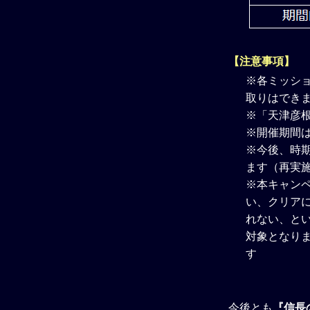
【注意事項】
※各ミッシ
取りはでき
※「天津彦
※開催期間
※今後、時
ます（再実
※本キャン
い、クリア
れない、と
対象となり
す
今後とも
『信長の