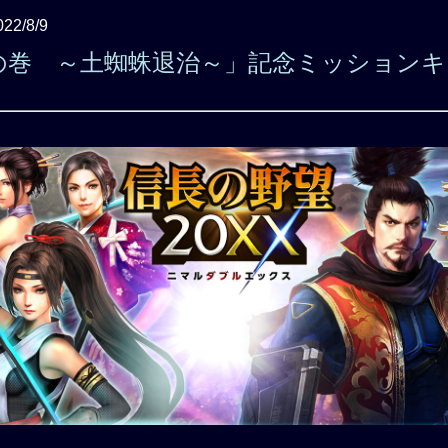
022/8/9
の巻 ～土蜘蛛退治～」記念ミッションキ