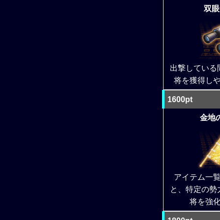
双眼
出撃している
将を獲得し
1600pt
金地の
アイテム一
と、特定の勢
将を強