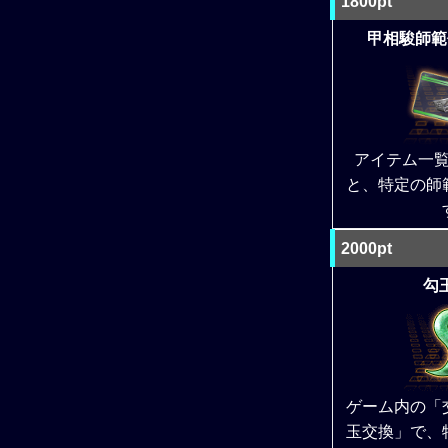
1800pt
甲相駿師範
アイテム一
と、特定の師
2000pt
勾玉
ゲーム内の「
玉交換」で、