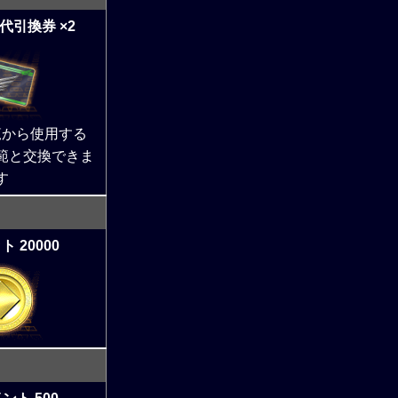
代引換券 ×2
覧から使用する
範と交換できま
す
 20000