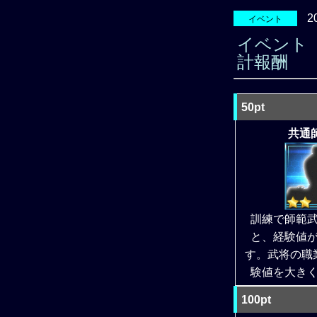
2
イベント
イベント
計報酬
50pt
共通師
訓練で師範
と、経験値
す。武将の職
験値を大き
100pt