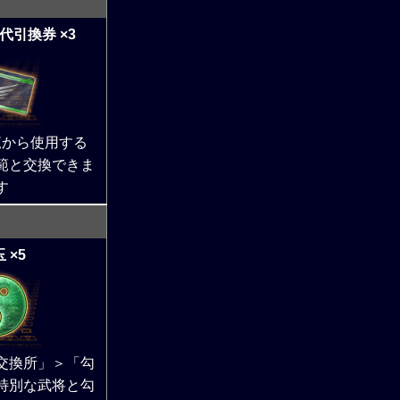
代引換券 ×3
覧から使用する
範と交換できま
す
 ×5
交換所」＞「勾
特別な武将と勾