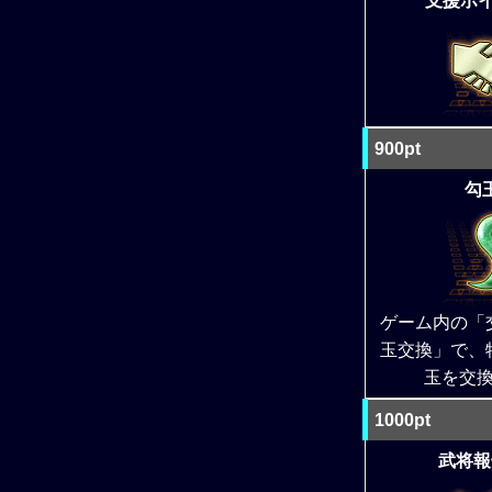
支援ポイ
900pt
勾玉
ゲーム内の「
玉交換」で、
玉を交
1000pt
武将報