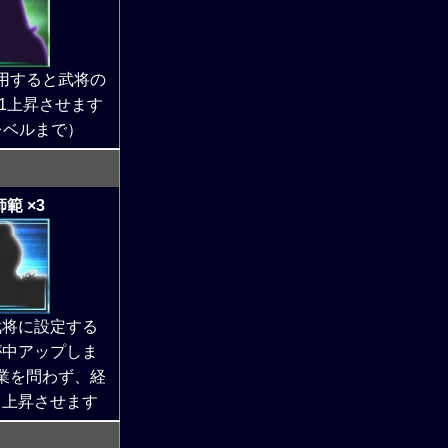
用すると武将の
1上昇させます
レベルまで）
範 ×3
武将に設定する
が中アップしま
業を問わず、経
く上昇させます