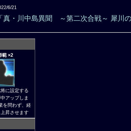
022/6/21
「真・川中島異聞 ～第二次合戦～ 犀川
範 ×2
武将に設定する
が中アップしま
業を問わず、経
く上昇させます