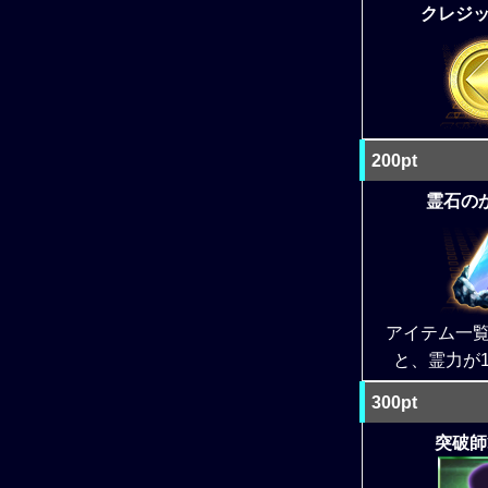
クレジット
200pt
霊石のか
アイテム一
と、霊力が
300pt
突破師