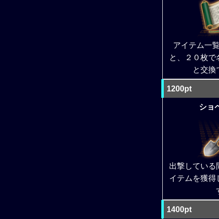
アイテム一
と、２０枚で
と交換
1200pt
ショベ
出撃している
イテムを獲得
1400pt