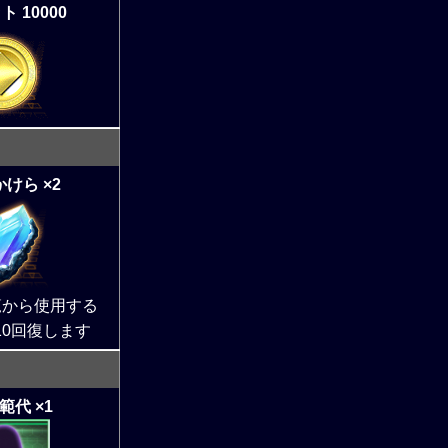
 10000
けら ×2
覧から使用する
10回復します
範代 ×1