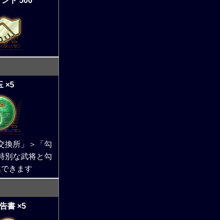
ント 500
 ×5
交換所」＞「勾
特別な武将と勾
換できます
告書 ×5