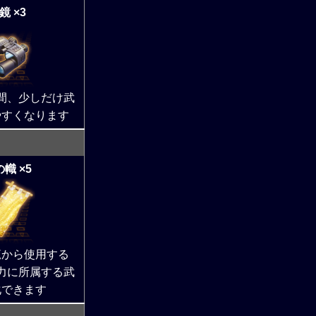
鏡 ×3
間、少しだけ武
やすくなります
幟 ×5
覧から使用する
力に所属する武
化できます