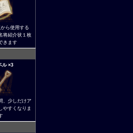
覧から使用する
名将紹介状１枚
できます
ル ×3
間、少しだけア
しやすくなりま
す