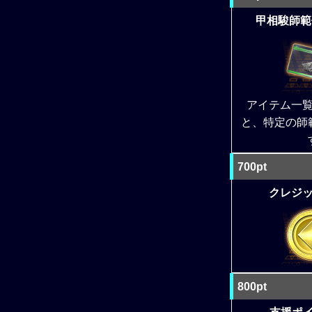
甲相駿師範
アイテム一
と、特定の師
700pt
クレジット
800pt