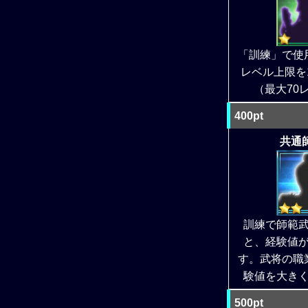
「訓練」で使
レベル上限を
（最大70
400pt
共通師
訓練で師範
と、経験値
す。武将の職
験値を大き
500pt