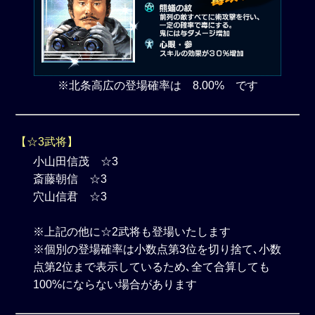
※北条高広の登場確率は 8.00% です
【☆3武将】
小山田信茂 ☆3
斎藤朝信 ☆3
穴山信君 ☆3
※上記の他に☆2武将も登場いたします
※個別の登場確率は小数点第3位を切り捨て､小数
点第2位まで表示しているため､全て合算しても
100%にならない場合があります