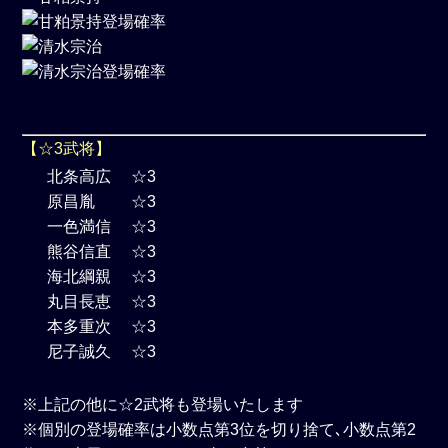
【☆3武将】
北条高広 ☆3
原昌胤 ☆3
一色満信 ☆3
熊谷信直 ☆3
海北綱親 ☆3
丸目長恵 ☆3
本多重次 ☆3
尼子誠久 ☆3
※上記の他に☆2武将も登場いたします
※個別の登場確率は小数点第3位を切り捨て､小数点第2