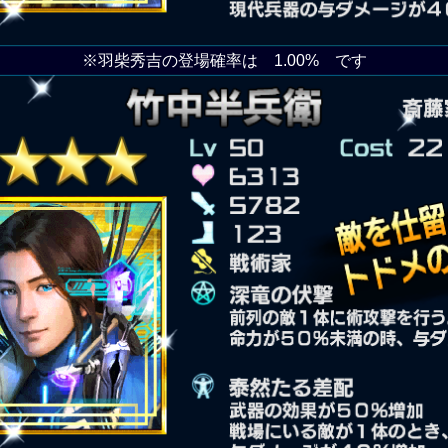
※羽柴秀吉の登場確率は 1.00% です