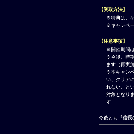
【受取方法】
※特典は、
※キャンペ
【注意事項】
※開催期間
※今後、時
ます（再実
※本キャン
い、クリア
れない、と
対象となり
す
今後とも
『信長の