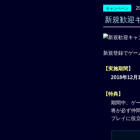
2
キャンペーン
新規歓迎
新規登録でゲー
【実施期間】
2018年12
【特典】
期間中、ゲ
将が必ず仲間
プレイに役