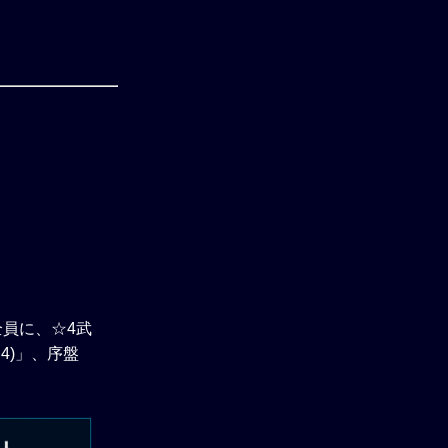
。
員に、☆4武
4)」、序盤