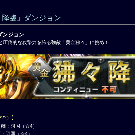
々降臨」ダンジョン
ダンジョン
と圧倒的な攻撃力を誇る強敵「黄金狒々」に挑め！
???）】
酬：阿国（☆4）
：阿国（☆4）