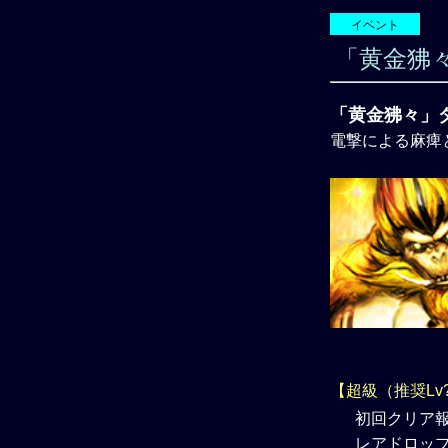
イベント
「黄金狒
「黄金狒々」
電撃による麻痺
【超級（推奨Lv
初回クリア報
レアドロップ