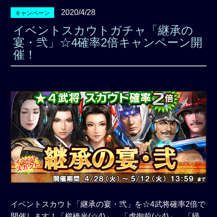
2020/4/28
キャンペーン
イベントスカウトガチャ「継承の
宴・弐」☆4確率2倍キャンペーン開
催！
イベントスカウト「継承の宴・弐」を☆4武将確率2倍で
開催します！「櫛橋光(☆4)」、「虎御前(☆4)」、「帰