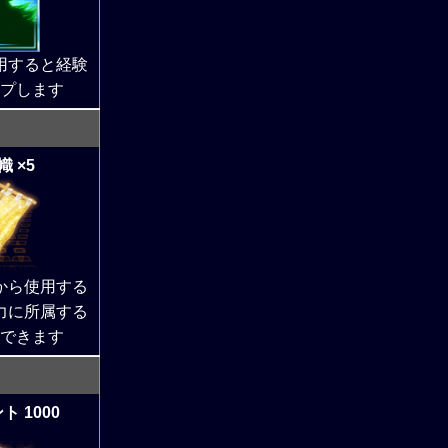
用すると経験
プします
 ×5
から使用する
力に所属する
できます
 1000