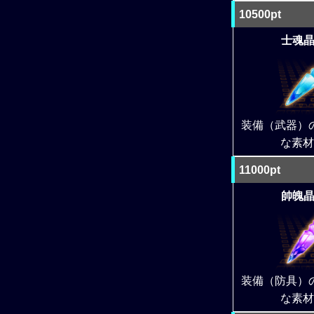
10500pt
士魂晶 
装備（武器）
な素材
11000pt
帥魄晶 
装備（防具）
な素材