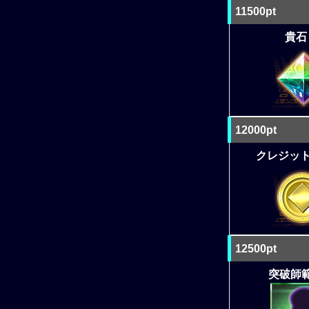
11500pt
貴石 
12000pt
クレジット 
12500pt
突破師範