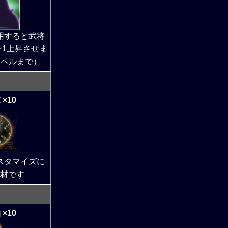
用すると武将
1上昇させま
レベルまで）
×10
スタマイズに
材です
×10