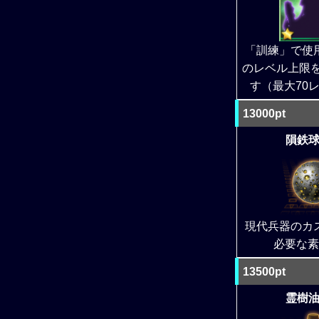
「訓練」で使
のレベル上限を
す（最大70
13000pt
隕鉄球 
現代兵器のカ
必要な素
13500pt
霊樹油 