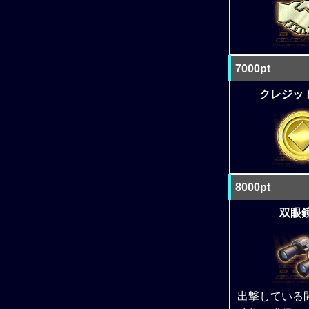
7000pt
クレジット 
8000pt
双眼鏡
出撃している