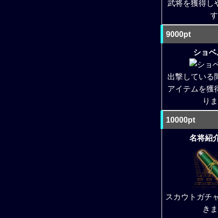
武将を獲得し
す
9000pt
ショベル
出撃している
アイテムを獲
りま
10000pt
名将紹介
スカウトガチャ
きま