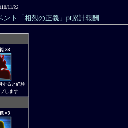
018/11/22
ベント「相剋の正義」pt累計報酬
 ×3
用すると経験
プします
 ×3