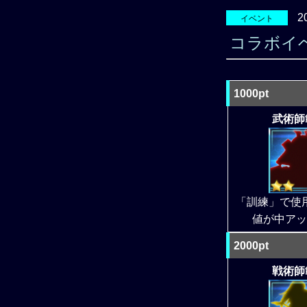
2
イベント
コラボイ
1000pt
武術師範
「訓練」で使
値が中アッ
2000pt
戦術師範