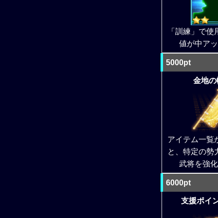
「訓練」で使
値が中アッ
5000pt
金地の幟
アイテム一覧
と、特定の勢
武将を強化
6000pt
支援ポイント