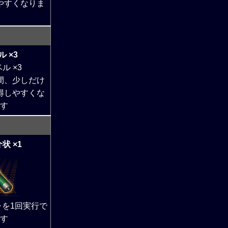
やすくなりま
 ×3
間、少しだけ
得しやすくな
す
状 ×1
を1回実行で
す