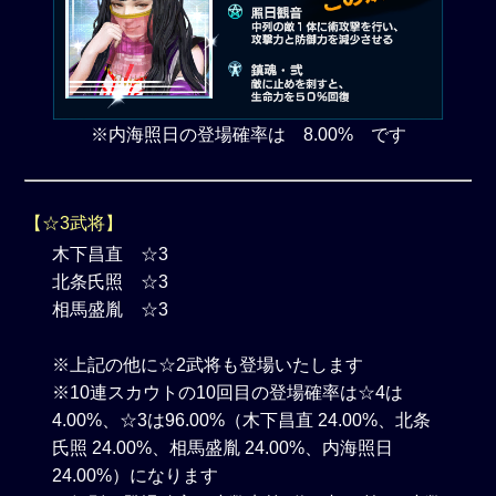
※内海照日の登場確率は 8.00% です
【☆3武将】
木下昌直 ☆3
北条氏照 ☆3
相馬盛胤 ☆3
※上記の他に☆2武将も登場いたします
※10連スカウトの10回目の登場確率は☆4は
4.00%、☆3は96.00%（木下昌直 24.00%、北条
氏照 24.00%、相馬盛胤 24.00%、内海照日
24.00%）になります