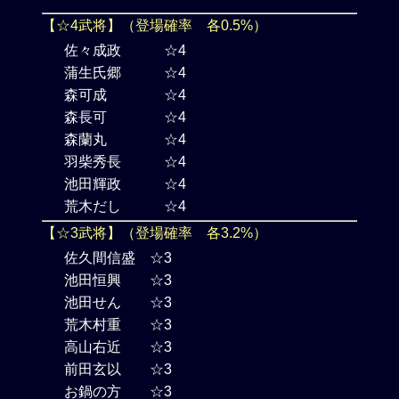
【☆4武将】（登場確率 各0.5%）
佐々成政 ☆4
蒲生氏郷 ☆4
森可成 ☆4
森長可 ☆4
森蘭丸 ☆4
羽柴秀長 ☆4
池田輝政 ☆4
荒木だし ☆4
【☆3武将】（登場確率 各3.2%）
佐久間信盛 ☆3
池田恒興 ☆3
池田せん ☆3
荒木村重 ☆3
高山右近 ☆3
前田玄以 ☆3
お鍋の方 ☆3