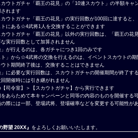
スカウトガチャ「覇王の花見」の「10連スカウト」の半額キャ
用されます
カウトガチャ「覇王の花見」の実行回数が100回に達すると
トにある☆4武将1人を交換することができます
スカウトガチャ「覇王の花見」以外の実行回数は、「覇王の花
要な実行回数として加算されません
換」が行えるのは、各ガチャにつき1回のみです
スト」から☆4武将の交換を行えるのは、イベントスカウトの期
カウト期間終了後は、交換することはできません
換」に必要な実行回数は、スカウトガチャの開催期間が終了す
次回開催時には引き継がれません
の【司令室】＞【スカウトガチャ】から実行できます
期をあらためて本キャンペーンと同等の内容のものを開催する
施の際には一部、登場武将、登場確率などを変更する可能性が
野望 20XX』
をよろしくお願いいたします。