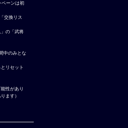
ンペーンは初
、「交換リス
見」の「武将
間中のみとな
るとリセット
可能性があり
あります）