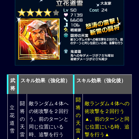
武
スキル効果（強化前）
スキル効果（強化後）
将
闘
闘
敵ランダム４体へ
敵ランダム４体への
立
将
将
の術攻撃を２回行
術攻撃を２回行う
花
の
の
う。前のターンと
▲。前のターンと同
道
天
天
同じ位置にいる
じ位置にいる時、追
雪
雷
雷
時、追撃を行う
撃を行う▲
▲