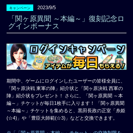
2023/9/5
キャンペーン
「関ヶ原異聞 ～本編～」復刻記念ロ
グインボーナス
期間中、ゲームにログインしたユーザーの皆様全員に、
「関ヶ原決戦 東軍の陣」紹介状と「関ヶ原決戦 西軍の
陣」紹介状をプレゼント！ さらに、「関ヶ原異聞 ～本
編～」チケットが毎日1枚手に入ります！ 「関ヶ原異聞
～本編～」チケットを集めると、黒田長政の正室「糸姫
(☆4)」や「豊臣大師範(☆3)」などと交換できます。
※「「関ヶ原異聞 ～本編～」チケット」の交換制限を