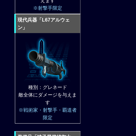
えます
※射撃手限定
現代兵器「L67アルウェ
ン」
種別：グレネード
敵全体にダメージを与えま
す
※戦術家・射撃手・覇道者
限定