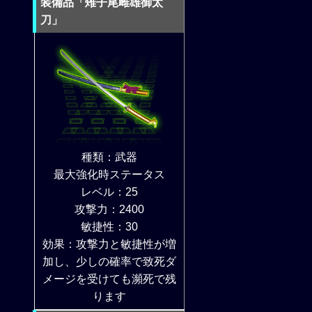
装備品「雉子尾雌雄御太
刀」
種類：武器
最大強化時ステータス
レベル：25
攻撃力：2400
敏捷性：30
効果：攻撃力と敏捷性が増
加し、少しの確率で致死ダ
メージを受けても瀕死で残
ります