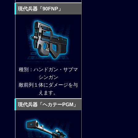
現代兵器「90FNP」
種別：ハンドガン・サブマ
シンガン
敵前列１体にダメージを与
えます。
現代兵器「ヘカテーPGM」