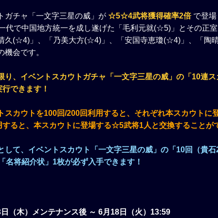
トガチャ「一文字三星の威」が
☆5☆4武将獲得確率2倍
で登場
一代で中国地方統一を成し遂げた「毛利元就(☆5)」とその正室「
久(☆4)」、「乃美大方(☆4)」、「安国寺恵瓊(☆4)」、「陶晴
の機会です。
限り、イベントスカウトガチャ「一文字三星の威」の「10連ス
実行できます！
スカウトを100回/200回利用すると、それぞれ本スカウトに
利用すると、本スカウトに登場する☆5武将1人と交換することが
として、イベントスカウト「一文字三星の威」の「10回（貴石2
＋「名将紹介状」1枚が必ず入手できます！
23日（木）メンテナンス後 ～ 6月18日（火）13:59