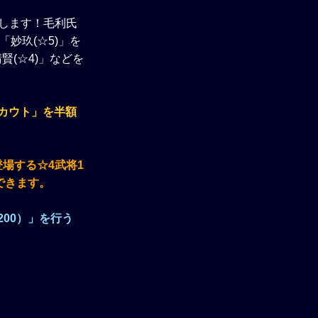
します！毛利氏
妙玖(☆5)」を
賢(☆4)」などを
カウト」を半額
登場する☆4武将1
できます。
00）」を行う