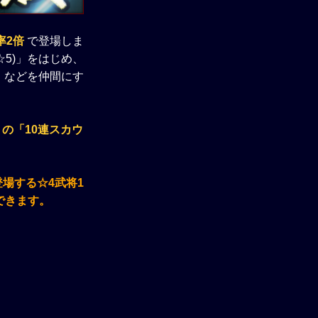
率2倍
で登場しま
☆5)」をはじめ、
)」などを仲間にす
の「10連スカウ
登場する☆4武将1
できます。