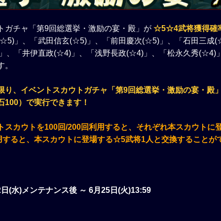
トガチャ「第9回総選挙・激励の宴・殿」が
☆5☆4武将獲得確
☆5)」、「武田信玄(☆5)」、「前田慶次(☆5)」、「石田三成(
)」、「井伊直政(☆4)」、「浅野長政(☆4)」、「松永久秀(☆4
す。
限り、イベントスカウトガチャ「第9回総選挙・激励の宴・殿」
石100）で実行できます！
スカウトを100回/200回利用すると、それぞれ本スカウトに
利用すると、本スカウトに登場する☆5武将1人と交換することが
2日(水)メンテナンス後 ～ 6月25日(火)13:59