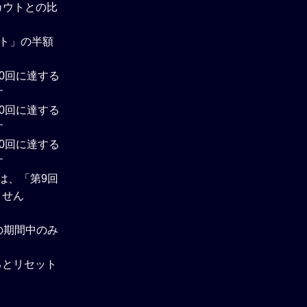
カウトとの比
ウト」の半額
0回に達する
す
0回に達する
す
0回に達する
す
は、「第9回
ません
の期間中のみ
るとリセット