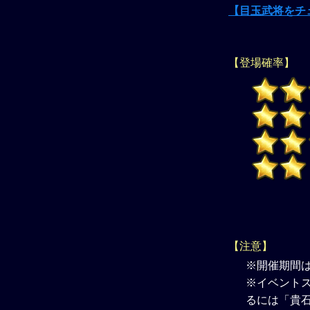
【目玉武将をチ
【登場確率】
【注意】
※開催期間
※イベントス
るには「貴