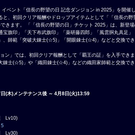
で、イベント「信長の野望の日 記念ダンジョン in 2025」を開
ると、初回クリア報酬やドロップアイテムとして「「信長の野
入手できます。 「「信長の野望の日」チケット 2025」は、新登
通宝旗印」「天下布武旗印」「薬研藤四郎」「風雲胴丸具足」
、師範「突破大錬士(☆5)」「開眼錬士(☆4)」などと交換で
ジョン」では、初回クリア報酬として「覇王の証」を入手でき
錬士(☆5)」や「織田錬士(☆4)」などの織田家師範と交換で
7日(木)メンテナンス後 ～ 4月8日(火)13:59
Lv10)
5
Lv30)