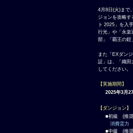
4月8日(火)ま
ジョンを攻略す
ト 2025」を
行光」や「永楽
部」「覇王の鎧」
また「EXダン
証」は、「織田大
してください。
【実施期間】
2025年3月2
【ダンジョン】
■初級 (推奨 
消費霊力 
■中級 (推奨 