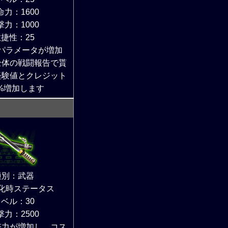
命力：1600
撃力：1000
捷性：25
パラメータが増加
全体の戦闘報告で貰
経験値とクレジット
%増加します
種別：武器
化時ステータス
ベル：30
撃力：2500
撃力が増加し、コス