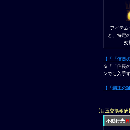
アイテム
と、特定
交
【「「信長
※「「信長の
ンでも入手
【「覇王の
【目玉交換報酬
不動行光
N