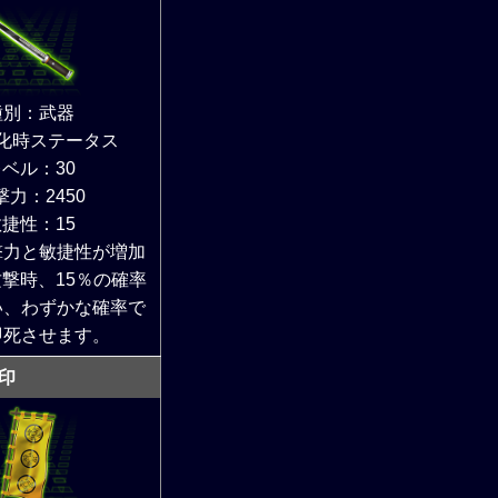
種別：武器
化時ステータス
ベル：30
撃力：2450
捷性：15
撃力と敏捷性が増加
撃時、15％の確率
い、わずかな確率で
即死させます。
印