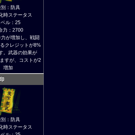
種別：防具
化時ステータス
ベル：25
命力：2700
命力が増加し、戦闘
るクレジットが8%
す。武器の効果が
しますが、コストが2
増加
印
種別：防具
化時ステータス
ベル：25