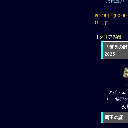
消費霊力 
※3/30(日)0
ります
【クリア報酬】
「信長の野
2025
アイテム
と、特定
交
覇王の証