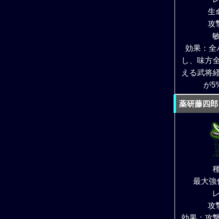
生
攻
敏
効果：全
し、味方
える武将
が5
薬研藤四郎
最大強
レ
攻
効果：攻