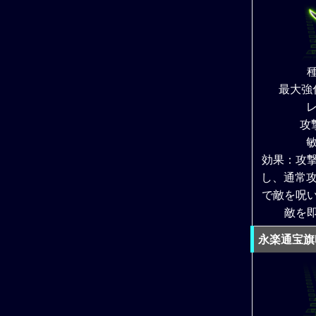
最大強
レ
攻
敏
効果：攻
し、通常攻
で敵を呪
敵を
永楽通宝旗