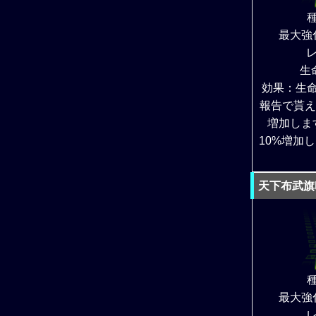
最大強
レ
生
効果：生
報告で貰え
増加しま
10%増加
天下布武旗
最大強
レ