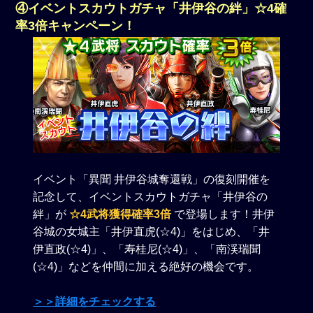
④イベントスカウトガチャ「井伊谷の絆」☆4確
率3倍キャンペーン！
イベント「異聞 井伊谷城奪還戦」の復刻開催を
記念して、イベントスカウトガチャ「井伊谷の
絆」が
☆4武将獲得確率3倍
で登場します！井伊
谷城の女城主「井伊直虎(☆4)」をはじめ、「井
伊直政(☆4)」、「寿桂尼(☆4)」、「南渓瑞聞
(☆4)」などを仲間に加える絶好の機会です。
＞＞詳細をチェックする