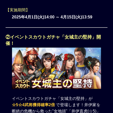
【実施期間】
2025年4月1日(火)14:00 ～ 4月15日(火)13:59
②イベントスカウトガチャ「女城主の堅持」開
催！
イベントスカウトガチャ「女城主の堅持」が
☆5☆4武将獲得確率2倍
で登場します！井伊家を
断絶の危機から救った"女地頭"「井伊直虎(☆5)」