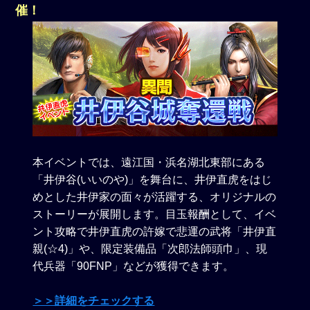
催！
本イベントでは、遠江国・浜名湖北東部にある
「井伊谷(いいのや)」を舞台に、井伊直虎をはじ
めとした井伊家の面々が活躍する、オリジナルの
ストーリーが展開します。目玉報酬として、イベ
ント攻略で井伊直虎の許嫁で悲運の武将「井伊直
親(☆4)」や、限定装備品「次郎法師頭巾」、現
代兵器「90FNP」などが獲得できます。
＞＞詳細をチェックする