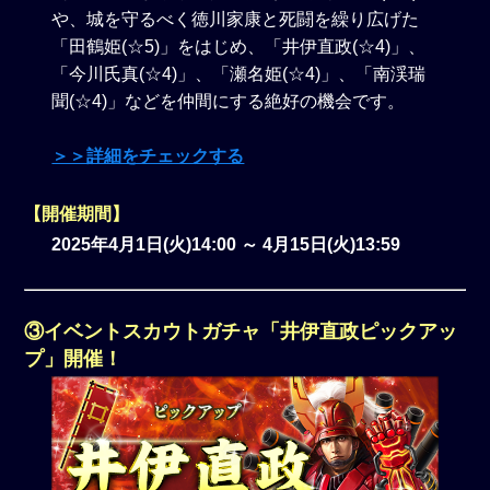
や、城を守るべく徳川家康と死闘を繰り広げた
「田鶴姫(☆5)」をはじめ、「井伊直政(☆4)」、
「今川氏真(☆4)」、「瀬名姫(☆4)」、「南渓瑞
聞(☆4)」などを仲間にする絶好の機会です。
＞＞詳細をチェックする
【開催期間】
2025年4月1日(火)14:00 ～ 4月15日(火)13:59
③イベントスカウトガチャ「井伊直政ピックアッ
プ」開催！