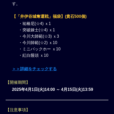
す。
【「井伊谷城奪還戦」福袋】(貴石500個)
・祐椿尼(☆4) ｘ1
・突破錬士(☆4) ｘ1
・今川大師範(☆3) ｘ3
・今川師範(☆2) ｘ10
・ミニバックホー ｘ10
・紅白饅頭 ｘ10
＞＞詳細をチェックする
【開催期間】
2025年4月1日(火)14:00 ～ 4月15日(火)13:59
【注意事項】