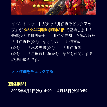
イベントスカウトガチャ「井伊直政ピックアッ
プ」が
☆5☆4武将獲得確率2倍
で登場します！
最年少の徳川四天王、「井伊の赤鬼」と称された
「井伊直政(☆5)」をはじめ、「井伊直虎
(☆4)」、「本多忠勝(☆4)」、「井伊直孝
(☆4)」、「黒田官兵衛(☆4)」などを仲間にする
絶好の機会です。
＞＞詳細をチェックする
【開催期間】
2025年4月1日(火)14:00 ～ 4月15日(火)13:59