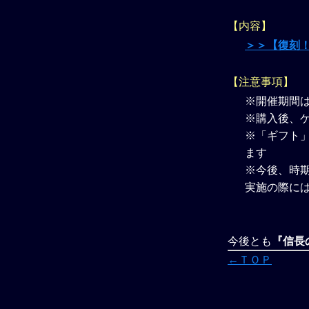
【内容】
＞＞【復刻
【注意事項】
※開催期間
※購入後、
※「ギフト」
ます
※今後、時
実施の際に
今後とも
『信長の
←ＴＯＰ