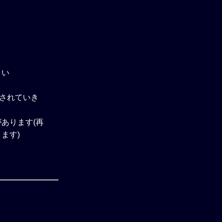
さい
除されていき
あります(再
ます)