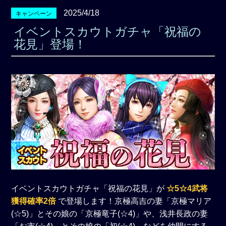
2025/4/18
キャンペーン
イベントスカウトガチャ「祝福の
花見」登場！
イベントスカウトガチャ「祝福の花見」が
☆5☆4武将
獲得確率2倍
で登場します！京極高吉の妻「京極マリア
(☆5)」とその娘の「京極竜子(☆4)」や、浅井長政の妻