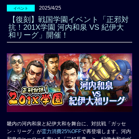
2025/4/25
イベント
【復刻】戦国学園イベント「正邪対
抗！201X学園 河内和泉 VS 紀伊大
和リーグ」開催！
畿内の河内和泉と紀伊大和を舞台に、対抗戦「ガッセ
ン・リーグ」が
霊力消費25%OFF
で再登場します。河内