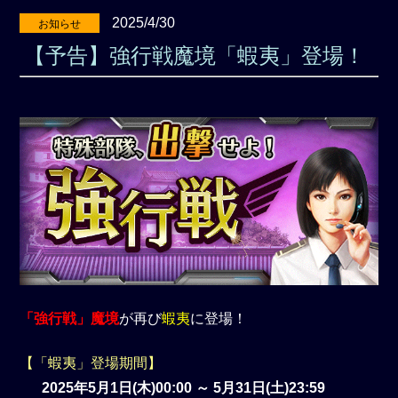
2025/4/30
お知らせ
【予告】強行戦魔境「蝦夷」登場！
「強行戦」魔境
が再び
蝦夷
に登場！
【「蝦夷」登場期間】
2025年5月1日(木)00:00 ～ 5月31日(土)23:59