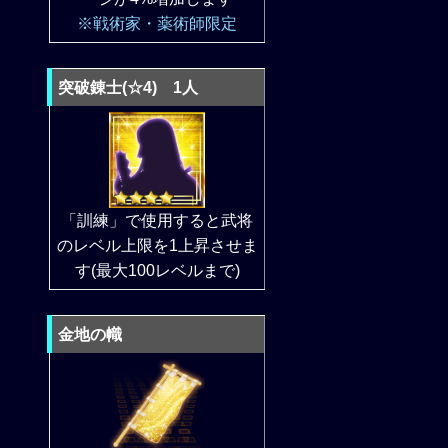
※戦術家・薬術師限定
突破錬士(☆4) 1人
「訓練」で使用すると武将
のレベル上限を1上昇させま
す(最大100レベルまで)
金地の幟