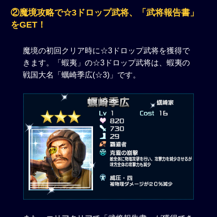
②魔境攻略で☆3ドロップ武将、「武将報告書」
をGET！
魔境の初回クリア時に☆3ドロップ武将を獲得で
きます。「蝦夷」の☆3ドロップ武将は、蝦夷の
戦国大名「蠣崎季広(☆3)」です。