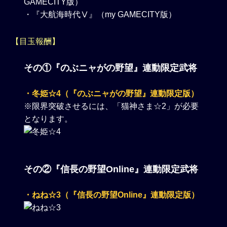
GAMECITY版）
・『大航海時代Ⅴ』（my GAMECITY版）
【目玉報酬】
その①『のぶニャがの野望』連動限定武将
・冬姫☆4（『のぶニャがの野望』連動限定版）
※限界突破させるには、「猫神さま☆2」が必要
となります。
その②『信長の野望Online』連動限定武将
・ねね☆3（『信長の野望Online』連動限定版）