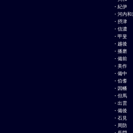
・紀伊
・河内和
・摂津
・信濃
・甲斐
・越後
・播磨
・備前
・美作
・備中
・伯耆
・因幡
・但馬
・出雲
・備後
・石見
・周防
・長門