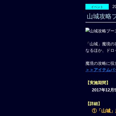
2
イベント
山城攻略
「山城」魔境の
なるほか、ドロッ
魔境の攻略に役
＞＞アイテムパ
【実施期間】
2017年12
【詳細】
①「山城」