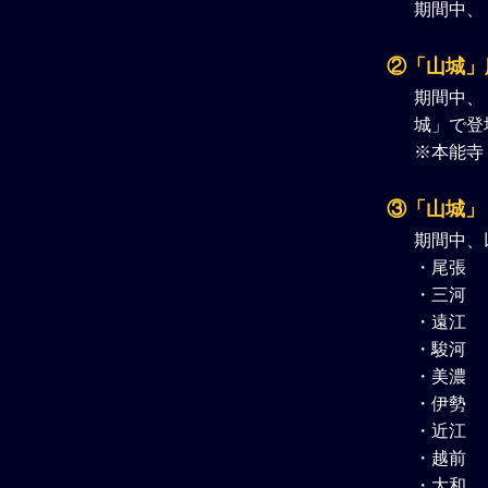
期間中、
②「山城」
期間中、
城」で登
※本能寺 
③「山城」
期間中、
・尾張
・三河
・遠江
・駿河
・美濃
・伊勢
・近江
・越前
・大和