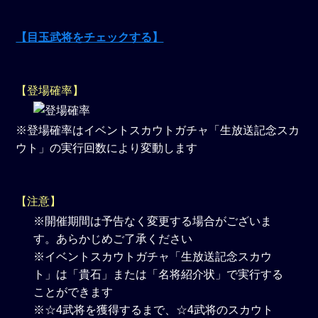
【目玉武将をチェックする】
【登場確率】
※登場確率はイベントスカウトガチャ「生放送記念スカ
ウト」の実行回数により変動します
【注意】
※開催期間は予告なく変更する場合がございま
す。あらかじめご了承ください
※イベントスカウトガチャ「生放送記念スカウ
ト」は「貴石」または「名将紹介状」で実行する
ことができます
※☆4武将を獲得するまで、☆4武将のスカウト