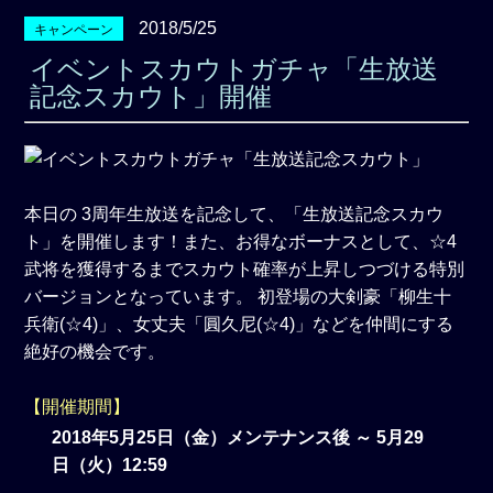
2018/5/25
キャンペーン
イベントスカウトガチャ「生放送
記念スカウト」開催
本日の 3周年生放送を記念して、「生放送記念スカウ
ト」を開催します！また、お得なボーナスとして、☆4
武将を獲得するまでスカウト確率が上昇しつづける特別
バージョンとなっています。 初登場の大剣豪「柳生十
兵衛(☆4)」、女丈夫「圓久尼(☆4)」などを仲間にする
絶好の機会です。
【開催期間】
2018年5月25日（金）メンテナンス後 ～ 5月29
日（火）12:59