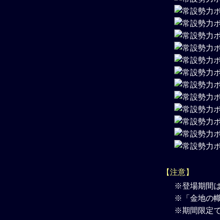
【注意】
※登場期間
※「金地の
※期間限定