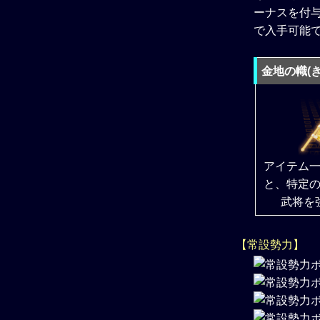
ーナスを付
で入手可能
金地の幟(
アイテム
と、特定
武将を
【常設勢力】