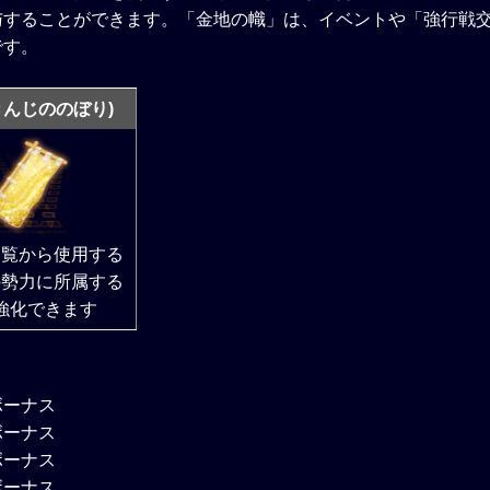
与することができます。「金地の幟」は、イベントや「強行戦
です。
きんじののぼり)
一覧から使用する
の勢力に所属する
強化できます