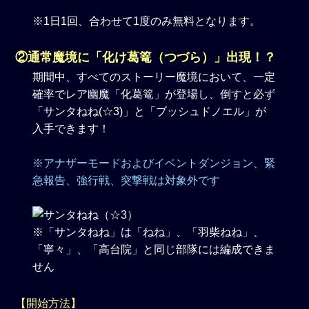
※1日1回、合わせて1度のみ無料となります。
②通常魔境に「化け葛篭（つづら）」出現！？
期間中、すべてのストーリー魔境において、一定
確率でレア幽魔「化葛篭」が登場し、倒すと必ず
「サンタねね(☆3)」と「ブッシュドノエル」が
入手できます！
※アナザーモードおよびイベントダンジョン、緊
急報告、強行戦、突撃戦は対象外です
※「サンタねね」は「ねね」、「羽柴ねね」、
「寧々」、「高台院」と同じ部隊には編成できま
せん
【開始方法】