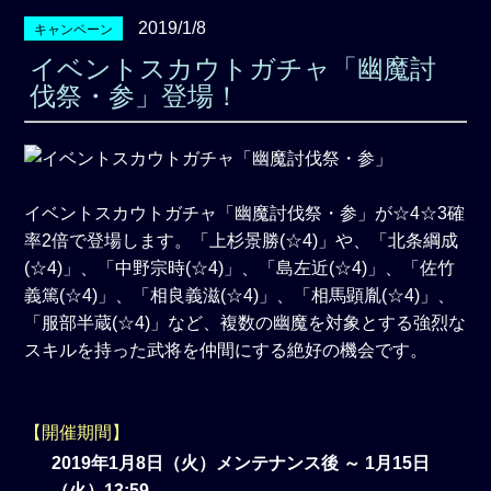
2019/1/8
キャンペーン
イベントスカウトガチャ「幽魔討
伐祭・参」登場！
イベントスカウトガチャ「幽魔討伐祭・参」が☆4☆3確
率2倍で登場します。「上杉景勝(☆4)」や、「北条綱成
(☆4)」、「中野宗時(☆4)」、「島左近(☆4)」、「佐竹
義篤(☆4)」、「相良義滋(☆4)」、「相馬顕胤(☆4)」、
「服部半蔵(☆4)」など、複数の幽魔を対象とする強烈な
スキルを持った武将を仲間にする絶好の機会です。
【開催期間】
2019年1月8日（火）メンテナンス後 ～ 1月15日
（火）13:59