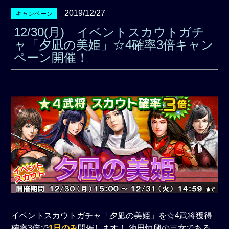
2019/12/27
キャンペーン
12/30(月) イベントスカウトガチ
ャ「夕凪の美姫」☆4確率3倍キャン
ペーン開催！
イベントスカウトガチャ「夕凪の美姫」を☆4武将獲得
確率3倍で
1日のみ
開催します！ 池田恒興の三女である