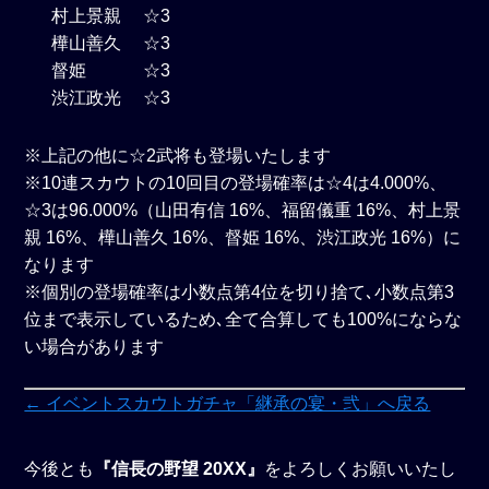
村上景親 ☆3
樺山善久 ☆3
督姫 ☆3
渋江政光 ☆3
※上記の他に☆2武将も登場いたします
※10連スカウトの10回目の登場確率は☆4は4.000%、
☆3は96.000%（山田有信 16%、福留儀重 16%、村上景
親 16%、樺山善久 16%、督姫 16%、渋江政光 16%）に
なります
※個別の登場確率は小数点第4位を切り捨て､小数点第3
位まで表示しているため､全て合算しても100%にならな
い場合があります
← イベントスカウトガチャ「継承の宴・弐」へ戻る
今後とも
『信長の野望 20XX』
をよろしくお願いいたし