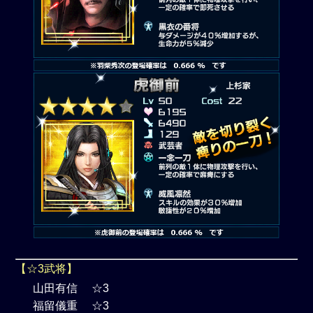
【☆3武将】
山田有信 ☆3
福留儀重 ☆3