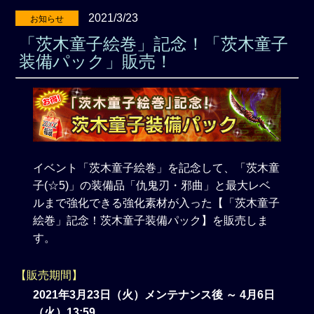
2021/3/23
お知らせ
「茨木童子絵巻」記念！「茨木童子
装備パック」販売！
イベント「茨木童子絵巻」を記念して、「茨木童
子(☆5)」の装備品「仇鬼刃・邪曲」と最大レベ
ルまで強化できる強化素材が入った【「茨木童子
絵巻」記念！茨木童子装備パック】を販売しま
す。
【販売期間】
2021年3月23日（火）メンテナンス後 ～ 4月6日
（火）13:59