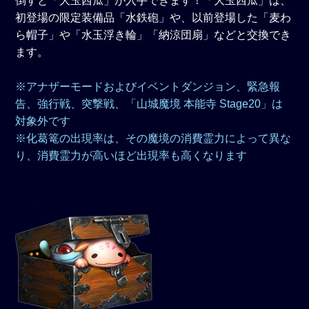
倒すと「大玉西瓜」が入手できます！「大玉西瓜」は、
初登場の限定装備品「水鉄砲」や、以前登場した「麦わ
ら帽子」や「水玉浮き輪」「納涼団扇」などと交換でき
ます。
※アナザーモードおよびイベントダンジョン、緊急報
告、強行戦、突撃戦、「山城魔境 本能寺 Stage20」は
対象外です
※化葛篭の出現率は、その魔境の消費霊力によって異な
り、消費霊力が高いほど出現率も高くなります