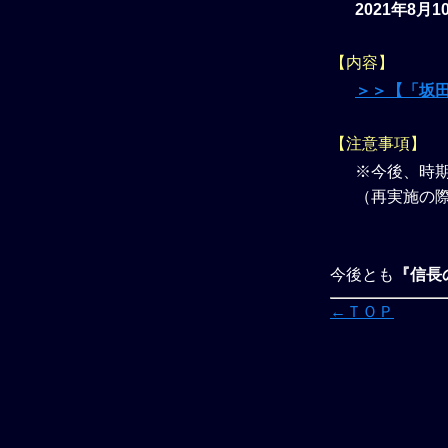
2021年8月1
【内容】
＞＞【「坂
【注意事項】
※今後、時
（再実施の
今後とも
『信長の
←ＴＯＰ