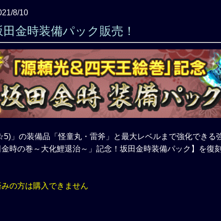
021/8/10
坂田金時装備パック販売！
☆5)」の装備品「怪童丸・雷斧」と最大レベルまで強化できる
田金時の巻～大化鯉退治～」記念！坂田金時装備パック】を復
済みの方は購入できません