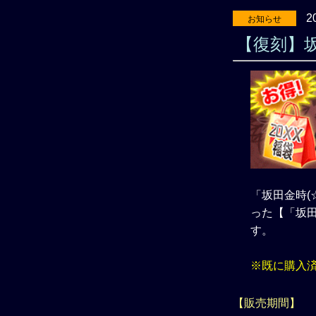
2
お知らせ
【復刻】
「坂田金時(
った【「坂
す。
※既に購入
【販売期間】