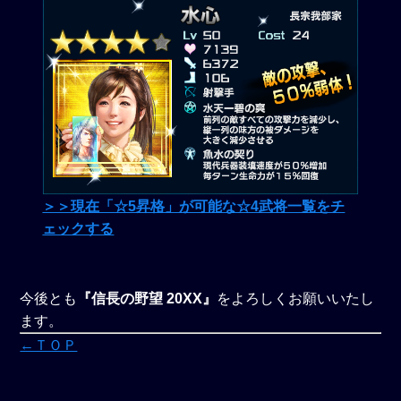
＞＞現在「☆5昇格」が可能な☆4武将一覧をチ
ェックする
今後とも
『信長の野望 20XX』
をよろしくお願いいたし
ます。
←ＴＯＰ