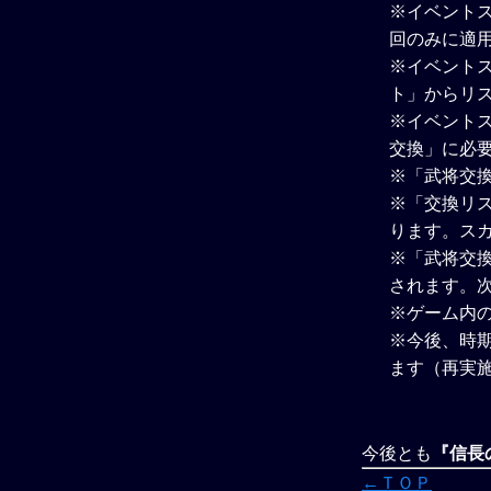
※イベント
回のみに適
※イベントス
ト」からリス
※イベント
交換」に必
※「武将交
※「交換リ
ります。ス
※「武将交
されます。
※ゲーム内
※今後、時
ます（再実
今後とも
『信長の
←ＴＯＰ