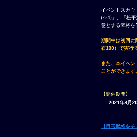
イベントスカウ
(☆4)」、「松
意とする武将を
期間中は初回に
石100）で実行
また、本イベン
ことができます
【開催期間】
2021年8月2
【目玉武将をチ