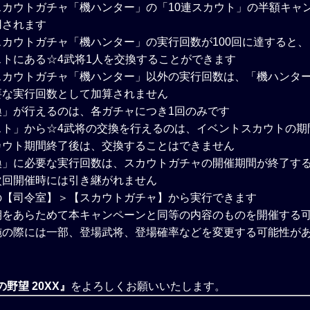
スカウトガチャ「機ハンター」の「10連スカウト」の半額キャ
用されます
カウトガチャ「機ハンター」の実行回数が100回に達すると
トにある☆4武将1人を交換することができます
スカウトガチャ「機ハンター」以外の実行回数は、「機ハンタ
要な実行回数として加算されません
換」が行えるのは、各ガチャにつき1回のみです
スト」から☆4武将の交換を行えるのは、イベントスカウトの期
カウト期間終了後は、交換することはできません
換」に必要な実行回数は、スカウトガチャの開催期間が終了す
次回開催時には引き継がれません
の【司令室】＞【スカウトガチャ】から実行できます
期をあらためて本キャンペーンと同等の内容のものを開催する
施の際には一部、登場武将、登場確率などを変更する可能性が
野望 20XX』
をよろしくお願いいたします。