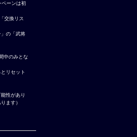
ンペーンは初
、「交換リス
ー」の「武将
間中のみとな
るとリセット
可能性があり
あります）