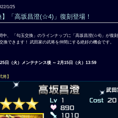
022/1/25
】「高坂昌澄(☆4)」復刻登場！
間中、 「勾玉交換」のラインナップに「高坂昌澄(☆4)」が復
0で交換できます！ 武田家の武将を仲間にする絶好の機会です。
月25日（火）メンテナンス後 ～ 2月15日（火）13:59
武将】