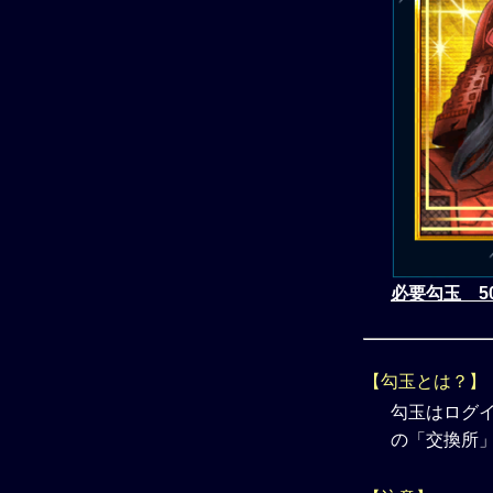
必要勾玉 5
【勾玉とは？】
勾玉はログ
の「交換所