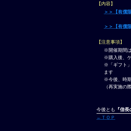
【内容】
＞＞【有償限
＞＞【有償限
【注意事項】
※開催期間
※購入後、
※「ギフト」
ます
※今後、時
（再実施の
今後とも
『信長の
←ＴＯＰ