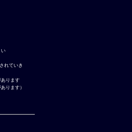
さい
除されていき
があります
があります）