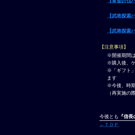
【黄金討伐
【武将探索
【武将探索
【注意事項】
※開催期間
※購入後、
※「ギフト」
ます
※今後、時
（再実施の
今後とも
『信長の
←ＴＯＰ