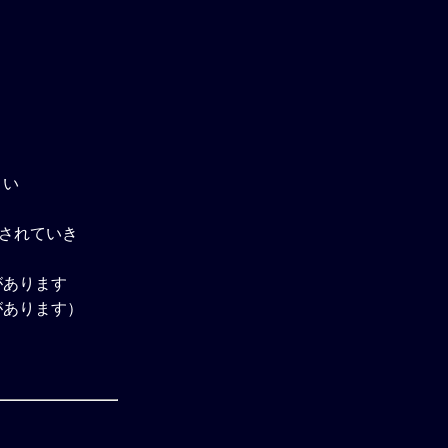
さい
除されていき
があります
があります）