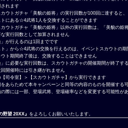
用されます
カウトガチャ「美貌の姫将」の実行回数が100回に達すると
トにある☆4武将1人を交換することができます
スカウトガチャ「美貌の姫将」以外の実行回数は、「美貌の姫
要な実行回数として加算されません
換」が行えるのは1回までです
スト」から☆4武将の交換を行えるのは、イベントスカウトの期
カウト期間終了後は、交換することはできません
換」に必要な実行回数は、スカウトガチャの開催期間が終了す
次回開催時には引き継がれません
の【司令室】＞【スカウトガチャ】から実行できます
期をあらためて本キャンペーンと同等の内容のものを開催する
施の際には一部、登場武将、登場確率などを変更する可能性が
野望 20XX』
をよろしくお願いいたします。