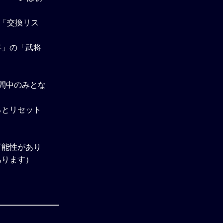
、「交換リス
将」の「武将
間中のみとな
るとリセット
可能性があり
あります）