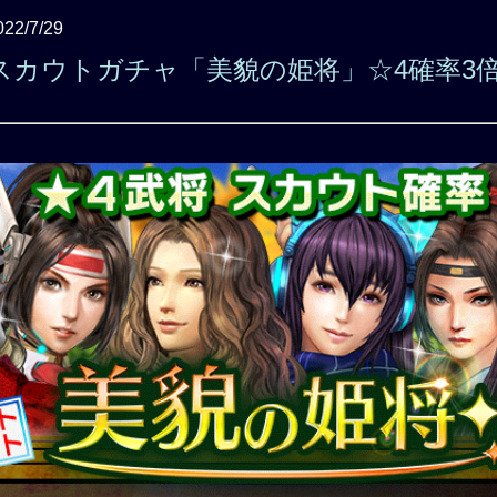
022/7/29
スカウトガチャ「美貌の姫将」☆4確率3