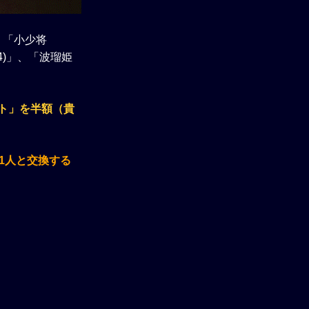
！「小少将
4)」、「波瑠姫
ト」を半額（貴
1人と交換する