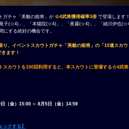
トガチャ「美貌の姫将」が
☆4武将獲得確率3倍
で登場します
極竜子(☆4)」、「本陽院(☆4)」、「夜霧(☆4)」、「細川伊也(☆
仲間にする絶好の機会です。
限り、イベントスカウトガチャ「美貌の姫将」の「10連スカウ
できます！
トスカウトを100回利用すると、本スカウトに登場する☆4武将
。
9日（金）15:00 ～ 8月5日（金）14:59
ェックする】