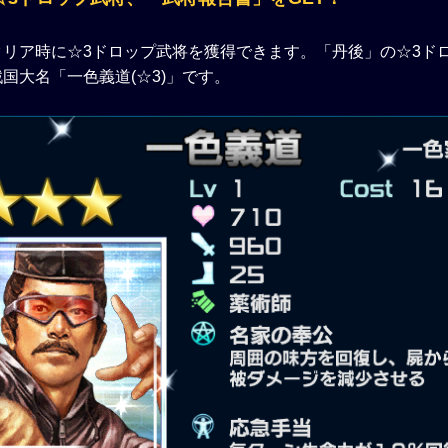
クリア時に☆3ドロップ武将を獲得できます。「丹後」の☆3ド
国大名「一色義道(☆3)」です。