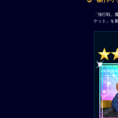
③「強行チケ
「強行戦」
ケット」を