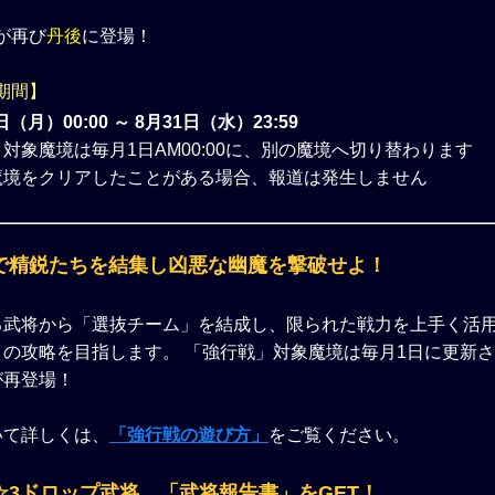
が再び
丹後
に登場！
期間】
日（月）00:00 ～ 8月31日（水）23:59
対象魔境は毎月1日AM00:00に、別の魔境へ切り替わります
魔境をクリアしたことがある場合、報道は発生しません
で精鋭たちを結集し凶悪な幽魔を撃破せよ！
る武将から「選抜チーム」を結成し、限られた戦力を上手く活
の攻略を目指します。 「強行戦」対象魔境は毎月1日に更新さ
が再登場！
いて詳しくは、
「強行戦の遊び方」
をご覧ください。
☆3ドロップ武将、「武将報告書」をGET！