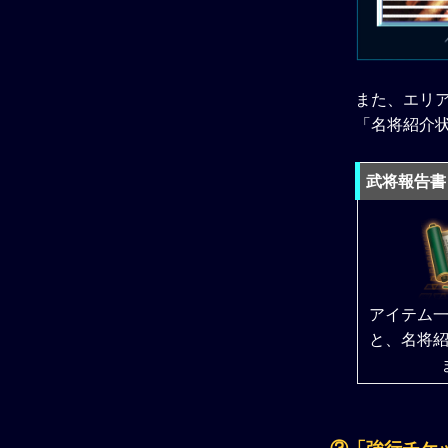
また、エリ
「名将紹介
武将報告書
アイテム
と、名将