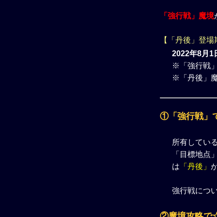
「強行戦」魔境
【「丹後」登場
2022年8月1
※「強行戦」
※「丹後」
①「強行戦」
所有してい
「目標地点」
は
「丹後」
強行戦につ
②魔境攻略で