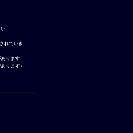
さい
除されていき
があります
があります）