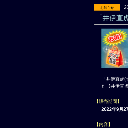
2
お知らせ
「井伊直
「井伊直虎(
た【井伊直
【販売期間】
2022年9月
【内容】