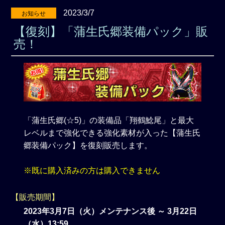
2023/3/7
お知らせ
【復刻】「蒲生氏郷装備パック」販
売！
「蒲生氏郷(☆5)」の装備品「翔鶴鯰尾」と最大
レベルまで強化できる強化素材が入った【蒲生氏
郷装備パック】を復刻販売します。
※既に購入済みの方は購入できません
【販売期間】
2023年3月7日（火）メンテナンス後 ～ 3月22日
（水）13:59