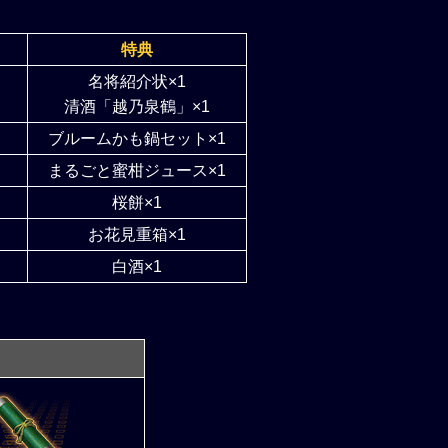
特典
名将紹介状×1
）
清酒「越乃泉鶴」×1
）
ブルームかも鍋セット×1
）
まるごと蜜柑ジュース×1
）
桜餅×1
）
お花見重箱×1
）
白酒×1