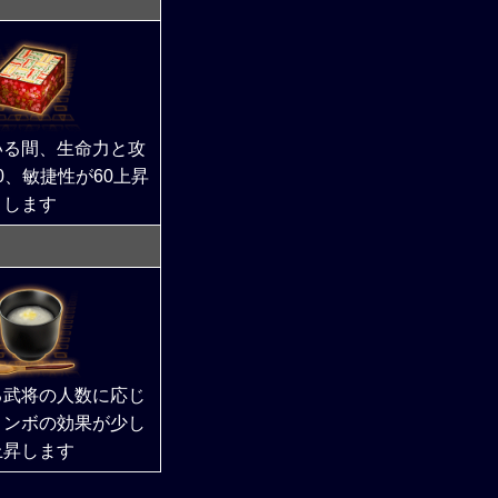
いる間、生命力と攻
00、敏捷性が60上昇
します
る武将の人数に応じ
コンボの効果が少し
上昇します