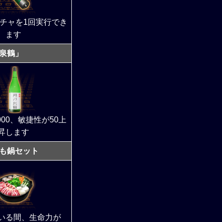
チャを1回実行でき
ます
泉鶴」
000、敏捷性が50上
昇します
も鍋セット
いる間、生命力が