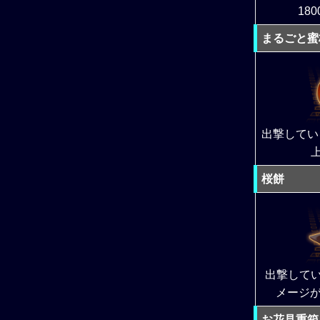
18
まるごと蜜
出撃してい
桜餅
出撃して
メージが
お花見重箱