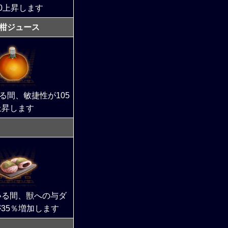
00上昇します
柑ジュース
る間、敏捷性が105
上昇します
いる間、獣への与ダ
35％増加します