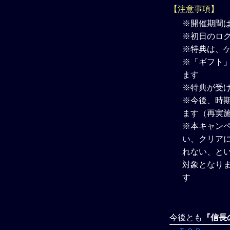
【注意事項】
※開催期間
※初日のログ
※特典は、
※「ギフト」
ます
※特典が受け
※今後、時
ます（再実
※本キャン
い、クリア
れない、と
対象となり
す
今後とも
『信長の