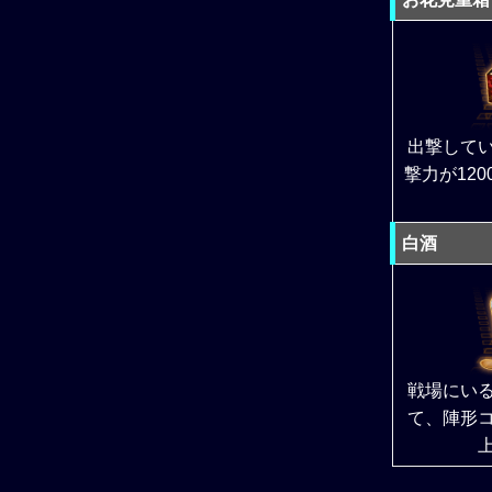
出撃して
撃力が12
白酒
戦場にい
て、陣形