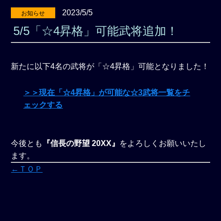
2023/5/5
お知らせ
5/5「☆4昇格」可能武将追加！
新たに以下4名の武将が「☆4昇格」可能となりました！
＞＞現在「☆4昇格」が可能な☆3武将一覧をチ
ェックする
今後とも
『信長の野望 20XX』
をよろしくお願いいたし
ます。
←ＴＯＰ