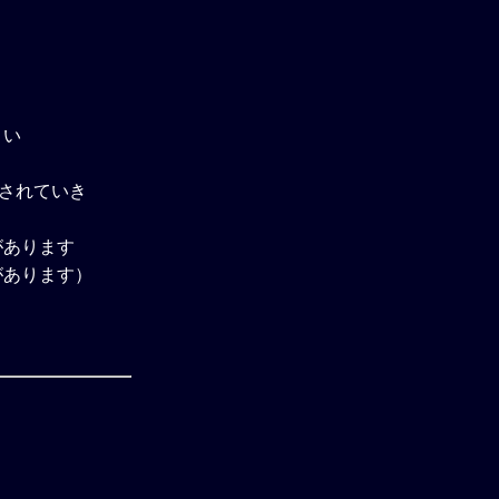
さい
除されていき
があります
があります）