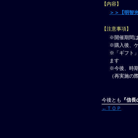
【内容】
＞＞【明智
【注意事項】
※開催期間
※購入後、
※「ギフト」
ます
※今後、時
（再実施の
今後とも
『信長の
←ＴＯＰ