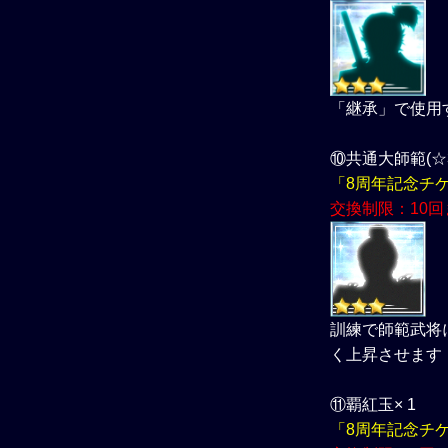
「継承」で使用
⑩共通大師範(☆3)
「8周年記念チ
交換制限：10回
訓練で師範武将
く上昇させます
⑪覇紅玉× 1
「8周年記念チ