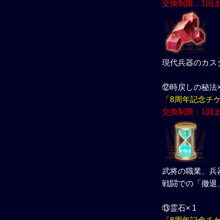
交換制限：1回
現代兵器のカス
⑫時戻しの秘法×
「8周年記念チ
交換制限：1回
武将の職業、兵
戦闘での「撤退
⑬霊石× 1