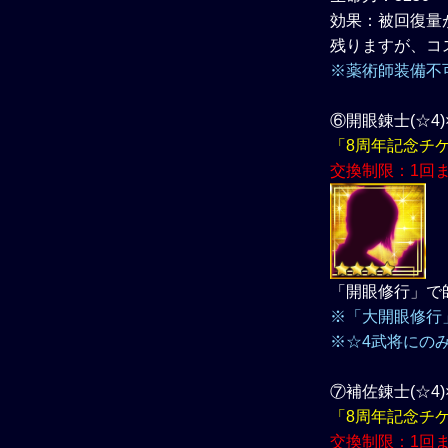
効果：被回復量
残りますが、コ
※薬術師装備不
⑥開眼錬士(☆4)×
「8周年記念チ
交換制限：1回
「開眼修行」で
※「大開眼修行
※☆4武将にの
⑦補佐錬士(☆4)×
「8周年記念チ
交換制限：1回