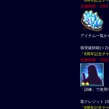
「8周年記念チ
交換制限：20回
アイテム一覧か
⑭突破師範(☆2)×
「8周年記念チ
交換制限：10回
「訓練」で使用
⑮クレジット 10
「8周年記念チ