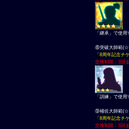
「継承」で使用
⑧突破大師範(☆3)
「8周年記念チ
交換制限：3回
「訓練」で使用
⑨補佐大師範(☆3)
「8周年記念チ
交換制限：3回