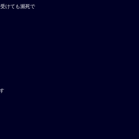
を受けても瀕死で
す