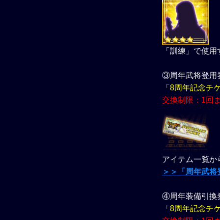
「訓練」で使用
③周年武将登用券in
「8周年記念チ
交換制限：1回
アイテム一覧か
＞＞「周年武将登
④周年装備引換券in
「8周年記念チ