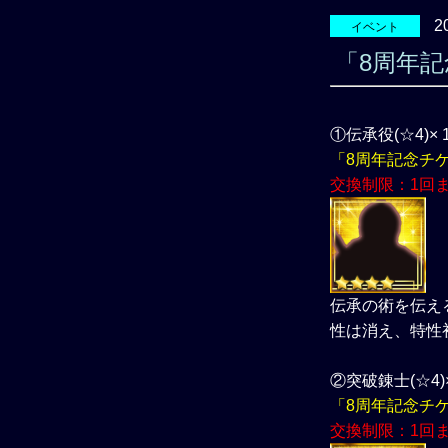
2
イベント
「8周年
①伝承役(☆4)× 
「8周年記念チケ
交換制限：1回
伝承の術を伝え
性は消え、特性
②突破錬士(☆4)×
「8周年記念チ
交換制限：1回