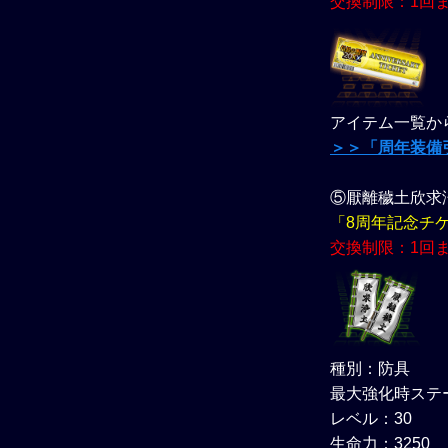
交換制限：1回
アイテム一覧か
＞＞「周年装備引
⑤厭離穢土欣求浄
「8周年記念チ
交換制限：1回
種別：防具
最大強化時ステ
レベル：30
生命力：3250