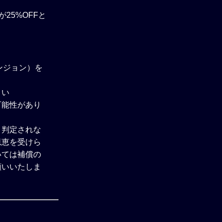
25%OFFと
ンジョン）を
さい
可能性があり
と判定されな
恩恵を受けら
いては補償の
願いいたしま