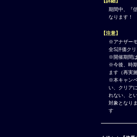
【詳細】
期間中、『信
なります！
【注意】
※アナザー
全S評価ク
※開催期間
※今後、時
ます（再実
※本キャン
い、クリア
れない、と
対象となり
す